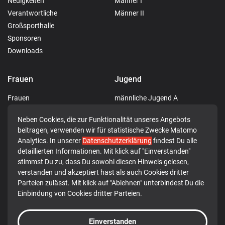
Neuigkeiten
Männer I
Verantwortliche
Männer II
Großsporthalle
Sponsoren
Downloads
Frauen
Jugend
Frauen
männliche Jugend A
männliche Jugend C
Neben Cookies, die zur Funktionalität unseres Angebots
männliche Jugend D
beitragen, verwenden wir für statistische Zwecke Matomo
männliche Jugend E
Analytics. In unserer
Datenschutzerklärung
findest Du alle
weibliche Jugend E
detaillierten Informationen. Mit klick auf "Einverstanden"
gemischte Jugend F
stimmst Du zu, dass Du sowohl diesen Hinweis gelesen,
verstanden und akzeptiert hast als auch Cookies dritter
Minis
Parteien zulässt. Mit klick auf "Ablehnen" unterbindest Du die
Einbindung von Cookies dritter Parteien.
© 2026 TG 1849 Rotenburg a.d. Fulda e.V.
Einverstanden