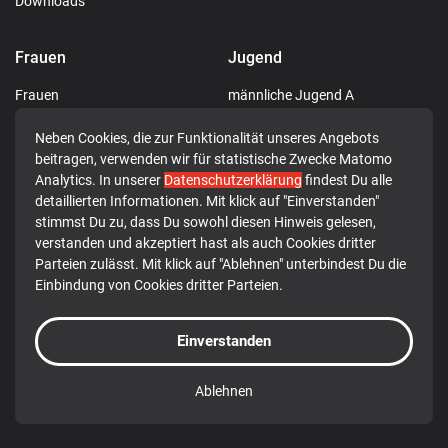
Downloads
Frauen
Jugend
Frauen
männliche Jugend A
männliche Jugend C
Neben Cookies, die zur Funktionalität unseres Angebots
männliche Jugend D
beitragen, verwenden wir für statistische Zwecke Matomo
männliche Jugend E
Analytics. In unserer
Datenschutzerklärung
findest Du alle
weibliche Jugend E
detaillierten Informationen. Mit klick auf "Einverstanden"
gemischte Jugend F
stimmst Du zu, dass Du sowohl diesen Hinweis gelesen,
verstanden und akzeptiert hast als auch Cookies dritter
Minis
Parteien zulässt. Mit klick auf "Ablehnen" unterbindest Du die
Einbindung von Cookies dritter Parteien.
© 2026 TG 1849 Rotenburg a.d. Fulda e.V.
Einverstanden
Datenschutz
Impressum
Ablehnen