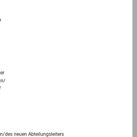
n
ter
in/
r
in/des neuen Abteilungsleiters