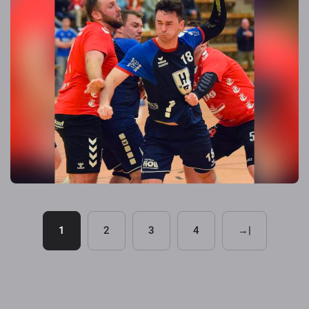
1
2
3
4
→|