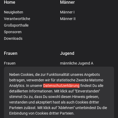
Home
Männer
Neuigkeiten
Männer I
Verantwortliche
Männer II
Großsporthalle
Sponsoren
Downloads
Frauen
Jugend
Frauen
männliche Jugend A
männliche Jugend C
Neben Cookies, die zur Funktionalität unseres Angebots
männliche Jugend D
beitragen, verwenden wir für statistische Zwecke Matomo
männliche Jugend E
Analytics. In unserer
Datenschutzerklärung
findest Du alle
weibliche Jugend E
detaillierten Informationen. Mit klick auf "Einverstanden"
gemischte Jugend F
stimmst Du zu, dass Du sowohl diesen Hinweis gelesen,
verstanden und akzeptiert hast als auch Cookies dritter
Minis
Parteien zulässt. Mit klick auf "Ablehnen" unterbindest Du die
Einbindung von Cookies dritter Parteien.