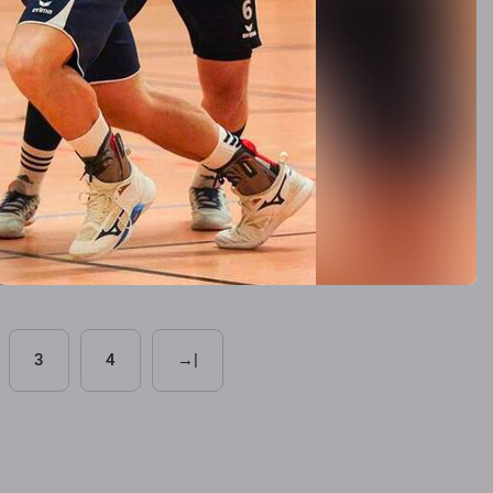
3
4
→|