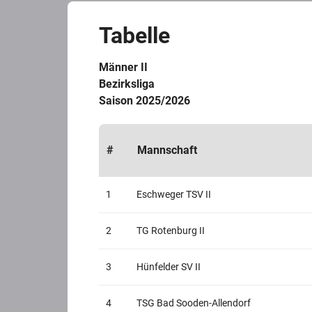
Tabelle
Männer II
Bezirksliga
Saison 2025/2026
#
Mannschaft
1
Eschweger TSV II
2
TG Rotenburg II
3
Hünfelder SV II
4
TSG Bad Sooden-Allendorf