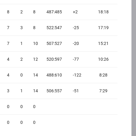
8
2
8
487:485
+2
18:18
7
3
8
522:547
-25
17:19
7
1
10
507:527
-20
15:21
4
2
12
520:597
-77
10:26
4
0
14
488:610
-122
8:28
3
1
14
506:557
-51
7:29
0
0
0
0
0
0