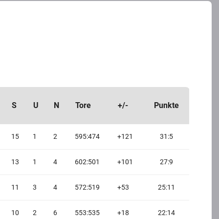
S
U
N
Tore
+/-
Punkte
15
1
2
595:474
+121
31:5
13
1
4
602:501
+101
27:9
11
3
4
572:519
+53
25:11
10
2
6
553:535
+18
22:14