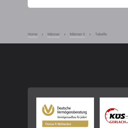
Home
Männer
Männer II
Tabelle