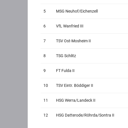
5
MSG Neuhof/Eichenzell
6
VfL Wanfried III
7
TSV Ost-Mosheim II
8
TSG Schlitz
9
FT Fulda II
10
TSV Eintr. Böddiger II
11
HSG Werra/Landeck II
12
HSG Datterode/Röhrda/Sontra II