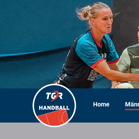
Home
Män