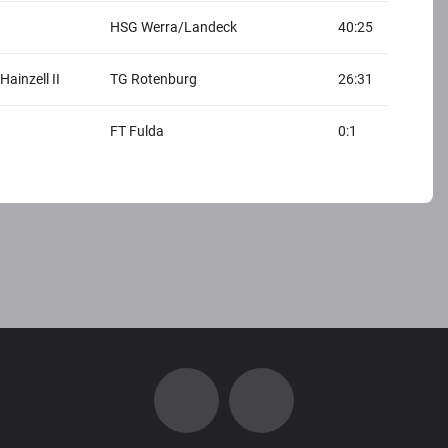
HSG Werra/Landeck
40:25
ainzell II
TG Rotenburg
26:31
FT Fulda
0:1