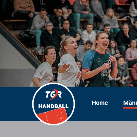
Home
Män