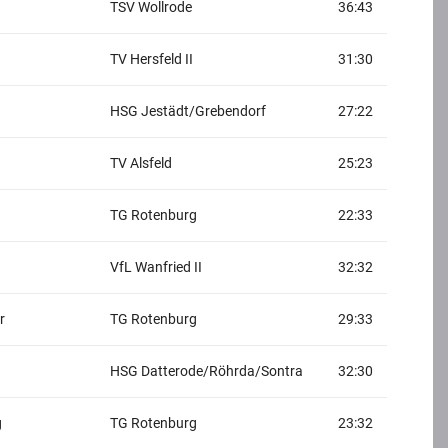
TSV Wollrode
36:43
TV Hersfeld II
31:30
HSG Jestädt/Grebendorf
27:22
TV Alsfeld
25:23
TG Rotenburg
22:33
VfL Wanfried II
32:32
r
TG Rotenburg
29:33
HSG Datterode/Röhrda/Sontra
32:30
g
TG Rotenburg
23:32