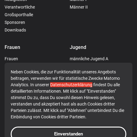
Verantwortliche
Männer II
Großsporthalle
Sponsoren
Downloads
Frauen
Jugend
Frauen
männliche Jugend A
männliche Jugend C
Neben Cookies, die zur Funktionalität unseres Angebots
männliche Jugend D
beitragen, verwenden wir für statistische Zwecke Matomo
männliche Jugend E
Analytics. In unserer
Datenschutzerklärung
findest Du alle
weibliche Jugend E
detaillierten Informationen. Mit klick auf "Einverstanden"
gemischte Jugend F
stimmst Du zu, dass Du sowohl diesen Hinweis gelesen,
verstanden und akzeptiert hast als auch Cookies dritter
Minis
Parteien zulässt. Mit klick auf "Ablehnen" unterbindest Du die
Einbindung von Cookies dritter Parteien.
© 2026 TG 1849 Rotenburg a.d. Fulda e.V.
Einverstanden