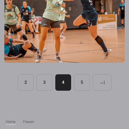
2
3
4
5
→|
Home
Frauen