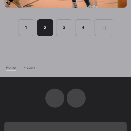
1
2
3
4
→|
Home
Frauen