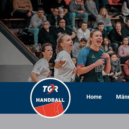
Home
Män