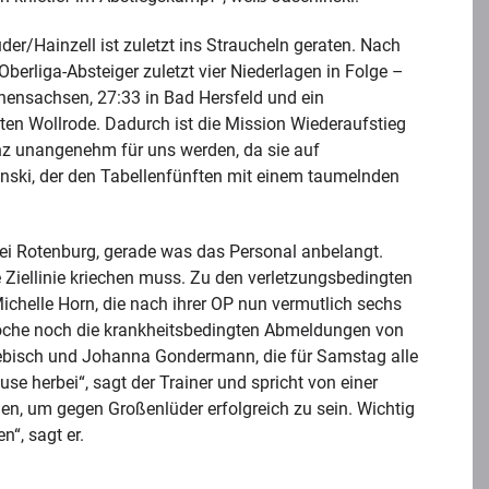
/Hainzell ist zuletzt ins Straucheln geraten. Nach
berliga-Absteiger zuletzt vier Niederlagen in Folge –
chensachsen, 27:33 in Bad Hersfeld und ein
ten Wollrode. Dadurch ist die Mission Wiederaufstieg
nz unangenehm für uns werden, da sie auf
nski, der den Tabellenfünften mit einem taumelnden
bei Rotenburg, gerade was das Personal anbelangt.
Ziellinie kriechen muss. Zu den verletzungsbedingten
chelle Horn, die nach ihrer OP nun vermutlich sechs
 Woche noch die krankheitsbedingten Abmeldungen von
liebisch und Johanna Gondermann, die für Samstag alle
se herbei“, sagt der Trainer und spricht von einer
hen, um gegen Großenlüder erfolgreich zu sein. Wichtig
n“, sagt er.