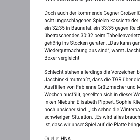
Doch auch der kommende Gegner Großenlüder
acht ungeschlagenen Spielen kassierte der O
ein 32:35 in Baunatal, ein 33:35 gegen Rei
überraschendes 30:32 beim Tabellenvorletz
gehörig ins Stocken geraten. „Das kann ga
Wiedergutmachung aus sind“, warnt Jaschi
Boxer vergleicht.
Schlecht stehen allerdings die Vorzeichen 
Jaschinski mutmaßt, dass die TGR über die 
Ausfällen von Fabienne Grützmacher und Mi
Wochen ausfällt, gesellten sich in dieser
Inken Niebuhr, Elisabeth Pippert, Sophie K
noch unsicher sind. „Ich sehne die Winterpau
schwierigen Situation. „Es wird alles brauc
ist, dass wir unser Spiel auf die Platte bringe
Quelle: HNA