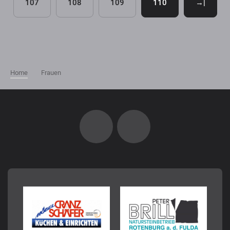
107
108
109
110
→|
Home
Frauen