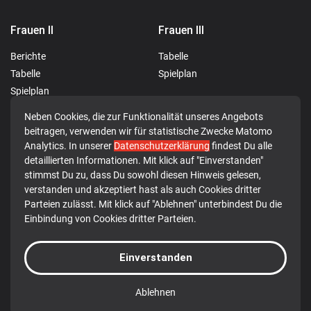
Frauen II
Frauen III
Berichte
Tabelle
Tabelle
Spielplan
Spielplan
Neben Cookies, die zur Funktionalität unseres Angebots
Männer I
JSG Rotenburg-
beitragen, verwenden wir für statistische Zwecke Matomo
Breitenbach
Analytics. In unserer
Datenschutzerklärung
findest Du alle
Berichte
detaillierten Informationen. Mit klick auf "Einverstanden"
Berichte
Tabelle
stimmst Du zu, dass Du sowohl diesen Hinweis gelesen,
verstanden und akzeptiert hast als auch Cookies dritter
Spielplan
Parteien zulässt. Mit klick auf "Ablehnen" unterbindest Du die
Einbindung von Cookies dritter Parteien.
© 2026 TG 1849 Rotenburg a.d. Fulda e.V.
Einverstanden
Datenschutz
Impressum
Ablehnen