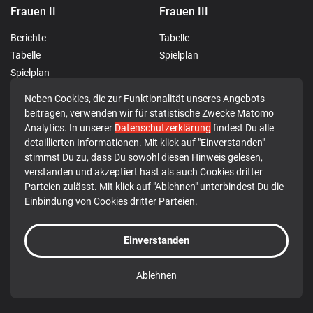
Frauen II
Frauen III
Berichte
Tabelle
Tabelle
Spielplan
Spielplan
Neben Cookies, die zur Funktionalität unseres Angebots
Männer I
JSG Rotenburg-Breitenbach
beitragen, verwenden wir für statistische Zwecke Matomo
Analytics. In unserer
Datenschutzerklärung
findest Du alle
Berichte
Berichte
detaillierten Informationen. Mit klick auf "Einverstanden"
Tabelle
stimmst Du zu, dass Du sowohl diesen Hinweis gelesen,
verstanden und akzeptiert hast als auch Cookies dritter
Spielplan
Parteien zulässt. Mit klick auf "Ablehnen" unterbindest Du die
Einbindung von Cookies dritter Parteien.
© 2026 TG 1849 Rotenburg a.d. Fulda e.V.
Einverstanden
Datenschutz
Impressum
Ablehnen