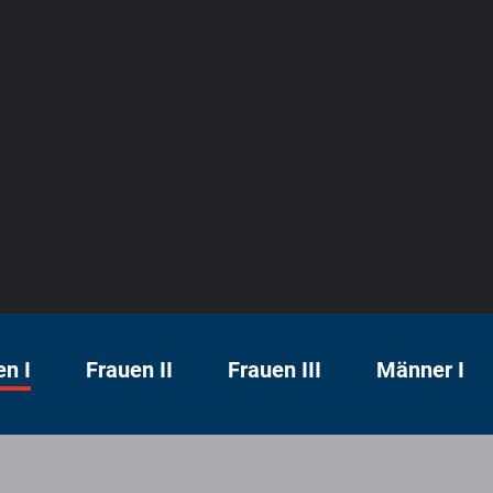
en I
Frauen II
Frauen III
Männer I