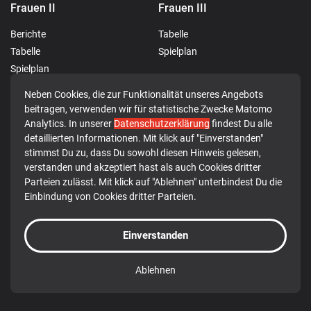
Frauen II
Frauen III
Berichte
Tabelle
Tabelle
Spielplan
Spielplan
Neben Cookies, die zur Funktionalität unseres Angebots
Männer I
JSG Rotenburg-Breitenbach
beitragen, verwenden wir für statistische Zwecke Matomo
Analytics. In unserer
Datenschutzerklärung
findest Du alle
Berichte
Berichte
detaillierten Informationen. Mit klick auf "Einverstanden"
Tabelle
stimmst Du zu, dass Du sowohl diesen Hinweis gelesen,
verstanden und akzeptiert hast als auch Cookies dritter
Spielplan
Parteien zulässt. Mit klick auf "Ablehnen" unterbindest Du die
Einbindung von Cookies dritter Parteien.
© 2026 TG 1849 Rotenburg a.d. Fulda e.V.
Einverstanden
Datenschutz
Impressum
Ablehnen