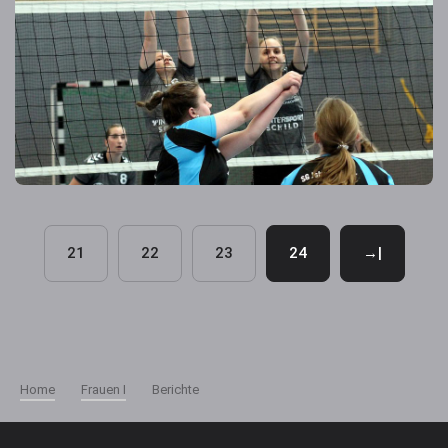
21
22
23
24
→|
Home
Frauen I
Berichte