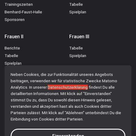
Trainingszeiten
Tabelle
Bernhard-Faust-Halle
Spielplan
Sponsoren
Frauen II
Frauen III
Berichte
Tabelle
Tabelle
Spielplan
Spielplan
Neben Cookies, die zur Funktionalität unseres Angebots
Männer I
JSG Rotenburg-
beitragen, verwenden wir für statistische Zwecke Matomo
Breitenbach
Analytics. In unserer
Datenschutzerklärung
findest Du alle
Berichte
detaillierten Informationen. Mit klick auf "Einverstanden"
Berichte
Tabelle
stimmst Du zu, dass Du sowohl diesen Hinweis gelesen,
verstanden und akzeptiert hast als auch Cookies dritter
Spielplan
Parteien zulässt. Mit klick auf "Ablehnen" unterbindest Du die
Einbindung von Cookies dritter Parteien.
© 2026 TG 1849 Rotenburg a.d. Fulda e.V.
Einverstanden