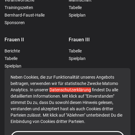
Trainingszeiten
Tabelle
Bernhard-Faust-Halle
Spielplan
Sponsoren
Frauen II
Frauen III
Berichte
Tabelle
Tabelle
Spielplan
Spielplan
Neben Cookies, die zur Funktionalität unseres Angebots
Männer I
JSG Rotenburg-Breitenbach
beitragen, verwenden wir für statistische Zwecke Matomo
Analytics. In unserer
Datenschutzerklärung
findest Du alle
Berichte
Berichte
detaillierten Informationen. Mit klick auf "Einverstanden"
Tabelle
stimmst Du zu, dass Du sowohl diesen Hinweis gelesen,
verstanden und akzeptiert hast als auch Cookies dritter
Spielplan
Parteien zulässt. Mit klick auf "Ablehnen" unterbindest Du die
Einbindung von Cookies dritter Parteien.