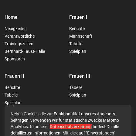
Home
Frauen I
Neuigkeiten
Berichte
Verantwortliche
Mannschaft
Trainingszeiten
Tabelle
Bernhard-Faust-Halle
Spielplan
Sponsoren
Frauen II
Frauen III
Berichte
Tabelle
Tabelle
Spielplan
Spielplan
Neben Cookies, die zur Funktionalität unseres Angebots
Männer I
JSG Rotenburg-Breitenbach
beitragen, verwenden wir für statistische Zwecke Matomo
Analytics. In unserer
Datenschutzerklärung
findest Du alle
Berichte
Berichte
detaillierten Informationen. Mit klick auf "Einverstanden"