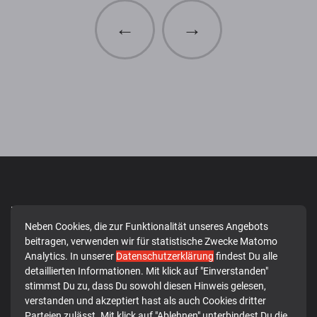
←
→
Kontakt
Neben Cookies, die zur Funktionalität unseres Angebots
Turngemeinde 1849
beitragen, verwenden wir für statistische Zwecke Matomo
Rotenburg an der Fulda e.V.
Analytics. In unserer
Datenschutzerklärung
findest Du alle
detaillierten Informationen. Mit klick auf "Einverstanden"
Beethovenstr. 42
stimmst Du zu, dass Du sowohl diesen Hinweis gelesen,
36199 Rotenburg a. d. Fulda
verstanden und akzeptiert hast als auch Cookies dritter
vorstand@tg-rotenburg.de
Parteien zulässt. Mit klick auf "Ablehnen" unterbindest Du die